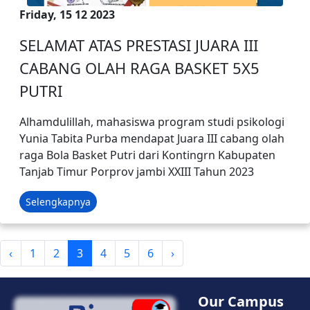
Friday, 15 12 2023
SELAMAT ATAS PRESTASI JUARA III
CABANG OLAH RAGA BASKET 5X5
PUTRI
Alhamdulillah, mahasiswa program studi psikologi
Yunia Tabita Purba mendapat Juara III cabang olah
raga Bola Basket Putri dari Kontingrn Kabupaten
Tanjab Timur Porprov jambi XXIII Tahun 2023
Selengkapnya
‹
1
2
3
4
5
6
›
Our Campus